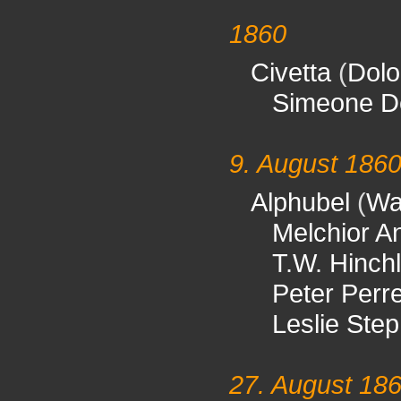
1860
Civetta
(
Dolo
Simeone De
9. August 186
Alphubel
(
Wal
Melchior A
T.W. Hinchli
Peter Perr
Leslie Ste
27. August 18