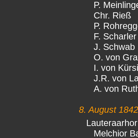
P. Meinling
Chr. Rieß
P. Rohregg
F. Scharler
J. Schwab
O. von Gr
I. von Kürs
J.R. von L
A. von Rut
8. August 184
Lauteraarhor
Melchior B