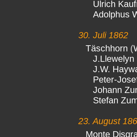
Ulrich Kau
Adolphus 
30. Juli 1862
Täschhorn
(
J.Llewelyn
J.W. Hayw
Peter-Jos
Johann Zu
Stefan Zu
23. August 18
Monte Disgra