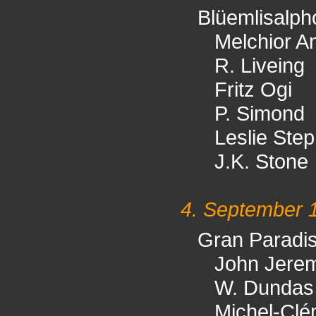
Blüemlisalph
Melchior A
R. Liveing
Fritz Ogi
P. Simond
Leslie Ste
J.K. Stone
4. September 
Gran Paradi
John Jere
W. Dundas
Michel-Clé