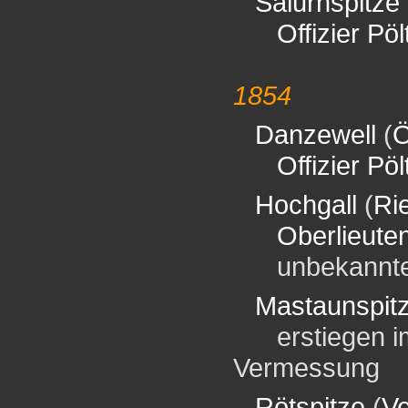
Salurnspitze
Offizier Pöl
1854
Danzewell
(
Ö
Offizier Pöl
Hochgall
(
Ri
Oberlieute
unbekannter 
Mastaunspit
erstiegen im 
Vermessung
Rötspitze
(
V