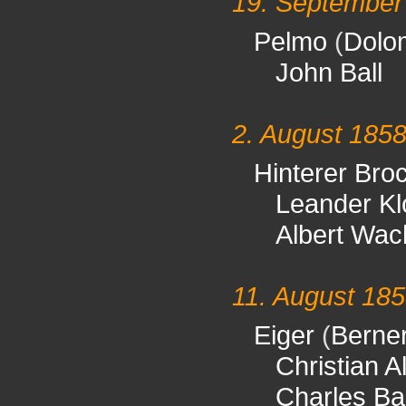
19. September
Pelmo
(
Dolo
John Ball
2. August 185
Hinterer Bro
Leander Kl
Albert Wach
11. August 18
Eiger
(
Berner
Christian A
Charles Ba