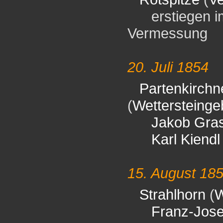
erstiegen im 
Vermessung
20. Juli 1854
Partenkirchne
(
Wettersteinge
Jakob Gra
Karl Kiendl
15. August 18
Strahlhorn
(
W
Franz-Jos