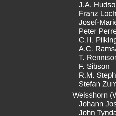
J.A. Hudso
Franz Loch
Josef-Mari
Peter Perr
C.H. Pilkin
A.C. Rams
T. Renniso
F. Sibson
R.M. Step
Stefan Zu
Weisshorn
(
W
Johann Jo
John Tynda