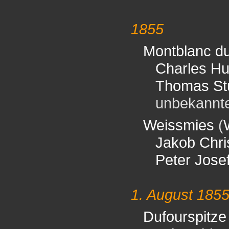
1855
Montblanc du
Charles H
Thomas St
unbekannter 
Weissmies
(
Jakob Chri
Peter Jose
1. August 185
Dufourspitze