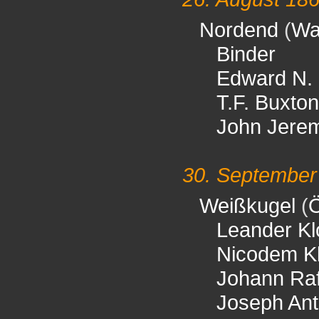
Nordend
(
Wal
Binder
Edward N.
T.F. Buxton
John Jere
30. September
Weißkugel
(
Ö
Leander Kl
Nicodem Kl
Johann Raf
Joseph Ant