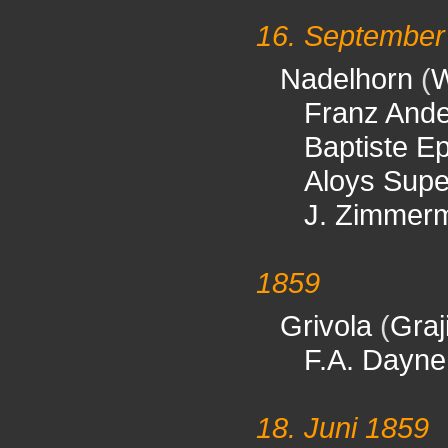
16. September
Nadelhorn
(
W
Franz And
Baptiste E
Aloys Sup
J. Zimmer
1859
Grivola
(
Graj
F.A. Dayne
18. Juni 1859