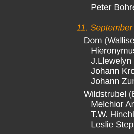
Peter Bohr
11. September
Dom
(
Wallis
Hieronymu
J.Llewelyn
Johann Kro
Johann Zu
Wildstrubel
(
Melchior A
T.W. Hinchli
Leslie Ste