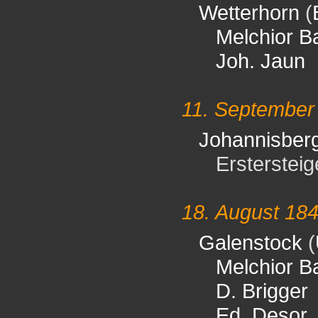
Wetterhorn
(
Melchior B
Joh. Jaun
11. September
Johannisber
Erstersteiger
18. August 18
Galenstock
(
Melchior B
D. Brigger
Ed. Desor