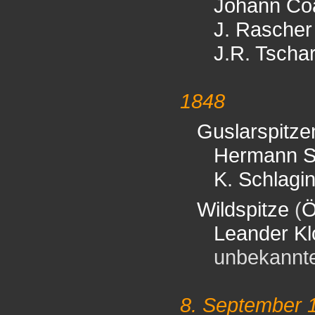
Johann Co
J. Rascher
J.R. Tscha
1848
Guslarspitze
Hermann Sc
K. Schlagin
Wildspitze
(
Ö
Leander Kl
unbekannter 
8. September 