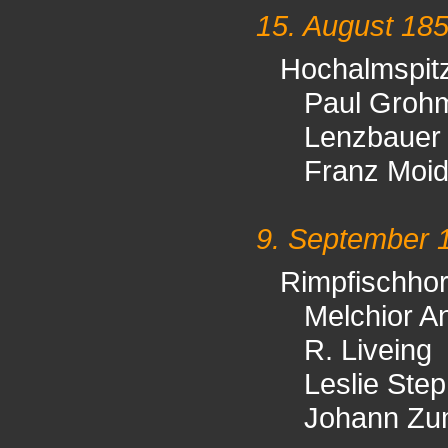
15. August 18
Hochalmspit
Paul Groh
Lenzbauer
Franz Moid
9. September 
Rimpfischho
Melchior A
R. Liveing
Leslie Ste
Johann Zu