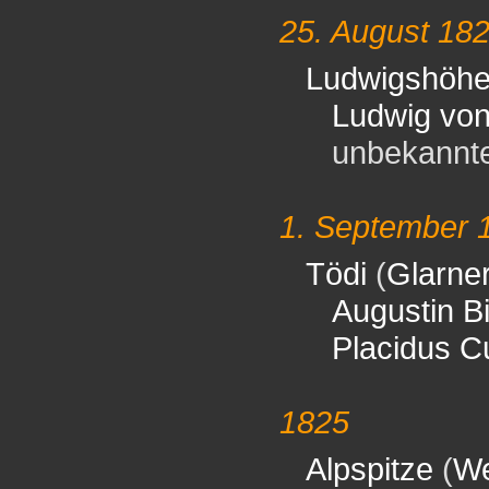
25. August 18
Ludwigshöh
Ludwig vo
unbekannter 
1. September 
Tödi
(
Glarne
Augustin B
Placidus C
1825
Alpspitze
(
We