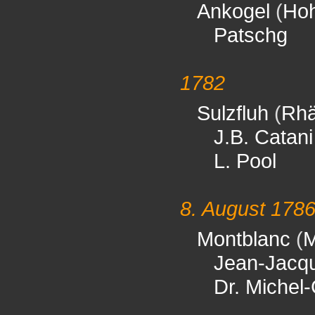
Ankogel
(
Hoh
Patschg
1782
Sulzfluh
(
Rhä
J.B. Catani
L. Pool
8. August 178
Montblanc
(
M
Jean-Jacq
Dr. Michel