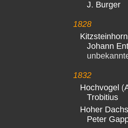
J. Burger
1828
Kitzsteinhorn
Johann En
unbekannter 
1832
Hochvogel
(
Trobitius
Hoher Dachs
Peter Gap