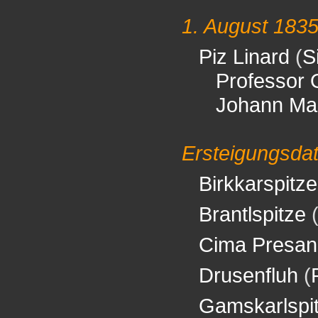
1. August 183
Piz Linard
(
S
Professor 
Johann Ma
Ersteigungsda
Birkkarspitze
Brantlspitze
Cima Presan
Drusenfluh
(
Gamskarlspi