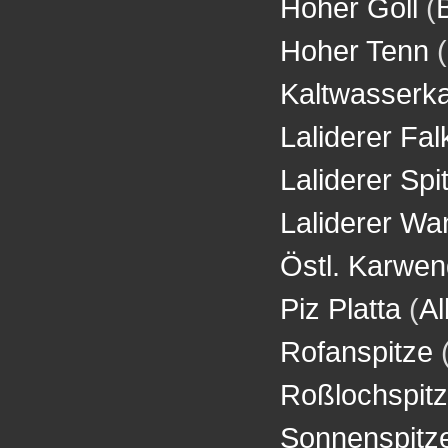
Hoher Göll
(
Hoher Tenn
(
Kaltwasserka
Laliderer Fal
Laliderer Spi
Laliderer Wa
Östl. Karwen
Piz Platta
(
Al
Rofanspitze
Roßlochspit
Sonnenspitz