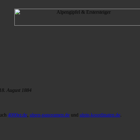
18. August 1884
auch
4000er.de
,
alpen-panoramen.de
und
alpin-koordinaten.de
.