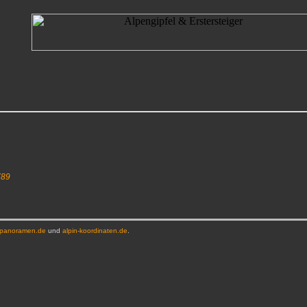
789
-panoramen.de
und
alpin-koordinaten.de
.