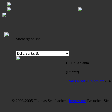
Suchergebnisse
B. Della Santa
(Führer)
Sass Maor
(
Dolomiten
) ,
4
© 2003-2005 Thomas Schabacher
Impressum
Besuchen Sie 