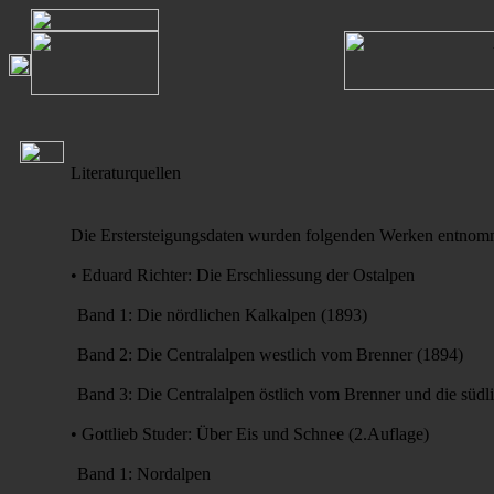
Literaturquellen
Die Erstersteigungsdaten wurden folgenden Werken entnom
• Eduard Richter: Die Erschliessung der Ostalpen
Band 1:
Die nördlichen Kalkalpen (1893)
Band 2:
Die Centralalpen westlich vom Brenner (1894)
Band 3:
Die Centralalpen östlich vom Brenner und die südl
• Gottlieb Studer: Über Eis und Schnee (2.Auflage)
Band 1:
Nordalpen