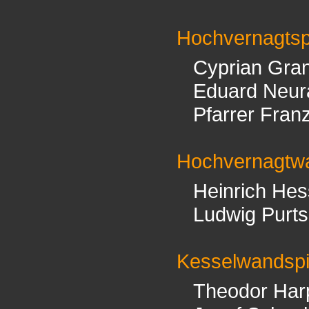
Hochvernagtsp
Cyprian Gran
Eduard Neur
Pfarrer Fran
Hochvernagtw
Heinrich Hes
Ludwig Purts
Kesselwandspi
Theodor Har