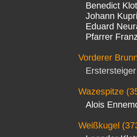
Benedict Klo
Johann Kupr
Eduard Neur
Pfarrer Fran
Vorderer Brun
Erstersteiger 
Wazespitze
(3
Alois Ennem
Weißkugel
(37