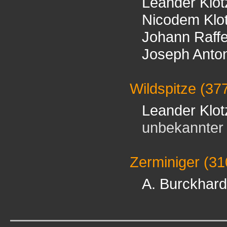
Leander Klot
Nicodem Klo
Johann Raffe
Joseph Anto
Wildspitze
(37
Leander Klot
unbekannter B
Zerminiger
(31
A. Burckhard