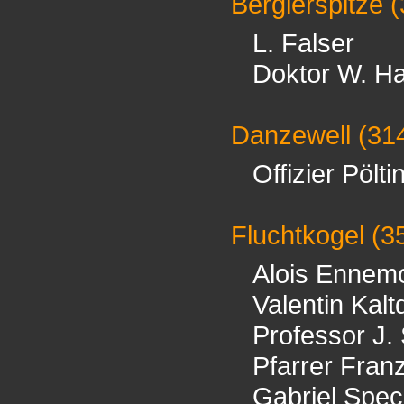
Berglerspitze
(
L. Falser
Doktor W. 
Danzewell
(31
Offizier Pölti
Fluchtkogel
(3
Alois Ennem
Valentin Kaltd
Professor J.
Pfarrer Fran
Gabriel Spe