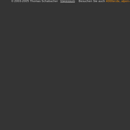
© 2003-2005 Thomas Schabacher
Impressum
Besuchen Sie auch
4000er.de
,
alpen