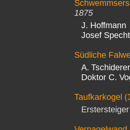
Schwemmsersp
1875
J. Hoffmann
Josef Spech
Südliche Falwe
A. Tschidere
Doktor C. Vo
Taufkarkogel
(
Erstersteiger 
Vernagelwand