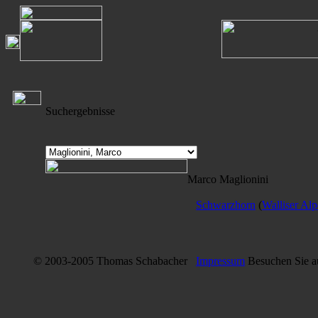
Suchergebnisse
Marco Maglionini
Schwarzhorn
(
Walliser Al
© 2003-2005 Thomas Schabacher
Impressum
Besuchen Sie 