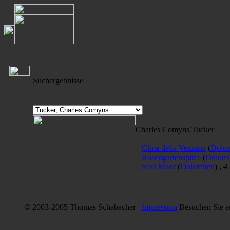
Suchergebnisse
Charles Comyns Tucker
Cima della Vezzana
(
Dolom
Rosengartenspitze
(
Dolomi
Sass Maor
(
Dolomiten
) ,
4
© 2003-2005 Thomas Schabacher
Impressum
Besuchen Sie 