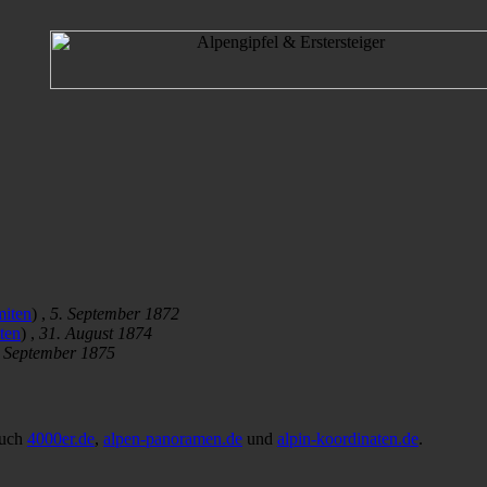
iten
) ,
5. September 1872
ten
) ,
31. August 1874
. September 1875
auch
4000er.de
,
alpen-panoramen.de
und
alpin-koordinaten.de
.