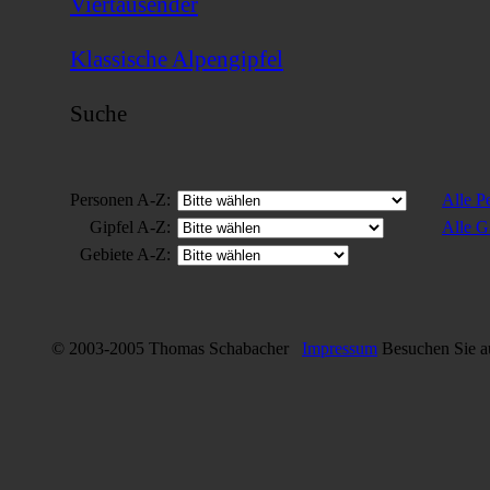
Viertausender
Klassische Alpengipfel
Suche
Personen A-Z:
Alle P
Gipfel A-Z:
Alle G
Gebiete A-Z:
© 2003-2005 Thomas Schabacher
Impressum
Besuchen Sie 