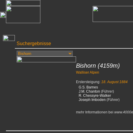
Suchergebnisse
Bishorn
(4159m)
Walliser Alpen
Erstersteigung:
18. August 1884
G.S. Barnes
J.M. Chanton
(Führer)
R. Chessyre-Walker
Joseph Imboden
(Führer)
mehr Informationen bei
www.4000e