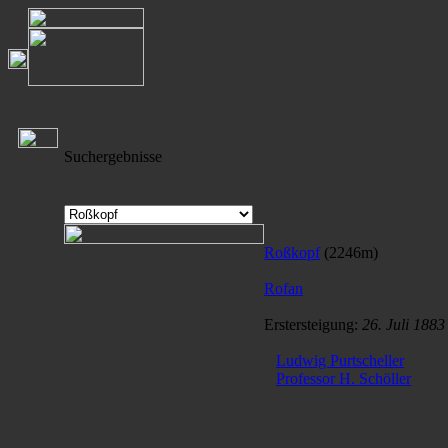
Suchergebnisse
Roßkopf
(2246m)
Rofan
Erstersteigung:
26. Juli 1883
Ludwig Purtscheller
Professor H. Schöller