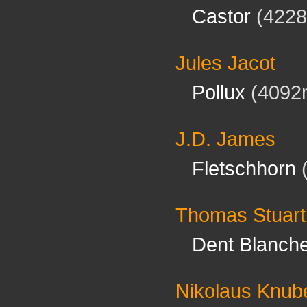
Castor
(4228
Jules Jacot
Pollux
(4092
J.D. James
Fletschhorn
(
Thomas Stuar
Dent Blanch
Nikolaus Knub