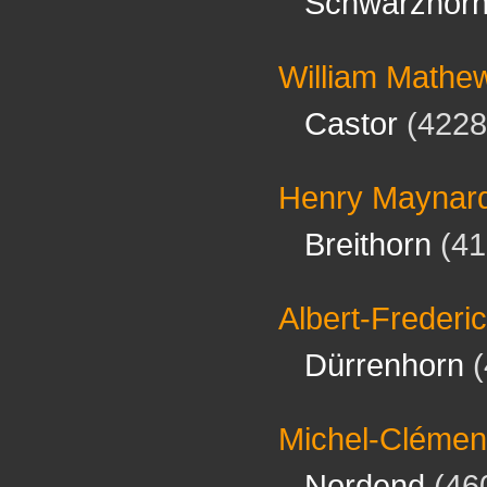
Schwarzhor
William Mathe
Castor
(4228
Henry Maynar
Breithorn
(41
Albert-Freder
Dürrenhorn
(
Michel-Clémen
Nordend
(46