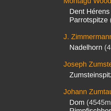
Montagu Woo
Dent Hérens
Parrotspitze
J. Zimmerman
Nadelhorn
(4
Joseph Zumste
Zumsteinspit
Johann Zumta
Dom
(4545m
Rimpfischho