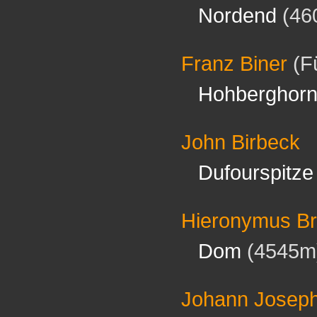
Nordend
(46
Franz Biner
(F
Hohberghor
John Birbeck
Dufourspitze
Hieronymus Br
Dom
(4545m
Johann Josep