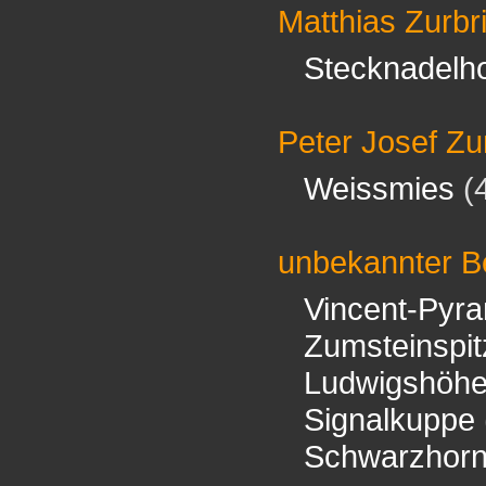
Matthias Zurbr
Stecknadelh
Peter Josef Zu
Weissmies
(
unbekannter Be
Vincent-Pyr
Zumsteinspit
Ludwigshöh
Signalkuppe
Schwarzhor