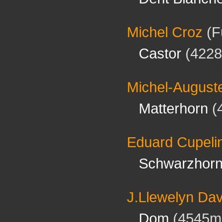
Michel Croz
(F
Castor
(4228
Michel-August
Matterhorn
(
Eduard Cupeli
Schwarzhor
J.Llewelyn Dav
Dom
(4545m