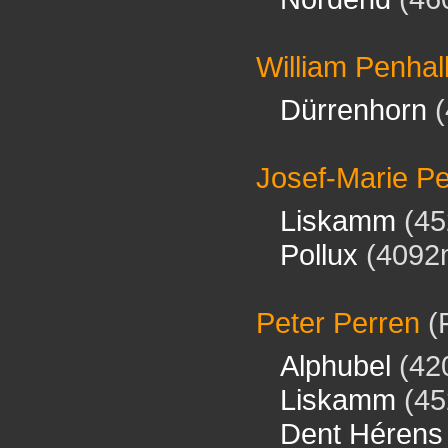
William Penhal
Dürrenhorn
(
Josef-Marie P
Liskamm
(45
Pollux
(4092
Peter Perren
(
Alphubel
(42
Liskamm
(45
Dent Hérens