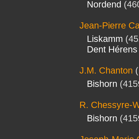
Nordend
(46
Jean-Pierre C
Liskamm
(45
Dent Hérens
J.M. Chanton
(
Bishorn
(415
R. Chessyre-W
Bishorn
(415