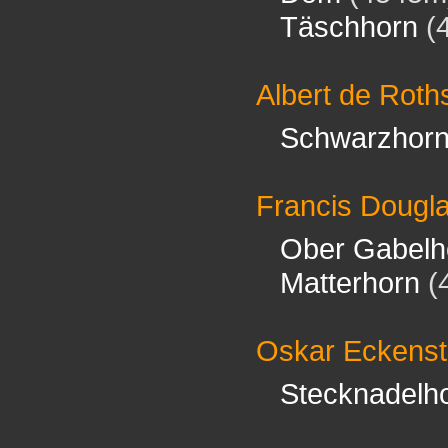
Täschhorn
(
Albert de Roth
Schwarzhor
Francis Dougl
Ober Gabelh
Matterhorn
(
Oskar Eckenst
Stecknadelh