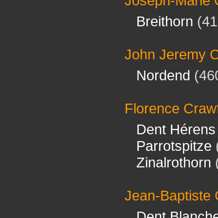
Joseph-Marie 
Breithorn
(41
John Jeremy C
Nordend
(46
Florence Craw
Dent Hérens
Parrotspitze
Zinalrothorn
Jean-Baptiste
Dent Blanch