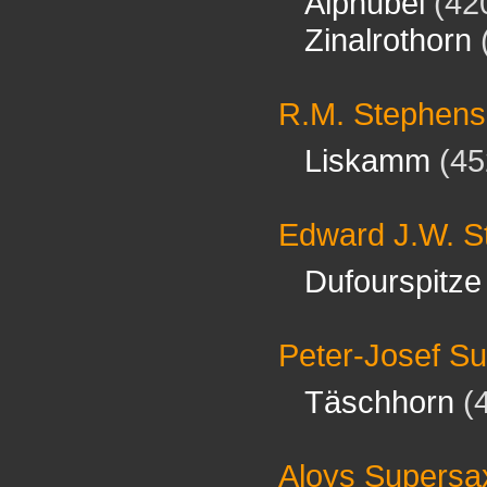
Alphubel
(42
Zinalrothorn
R.M. Stephen
Liskamm
(45
Edward J.W. S
Dufourspitze
Peter-Josef S
Täschhorn
(
Aloys Supersa