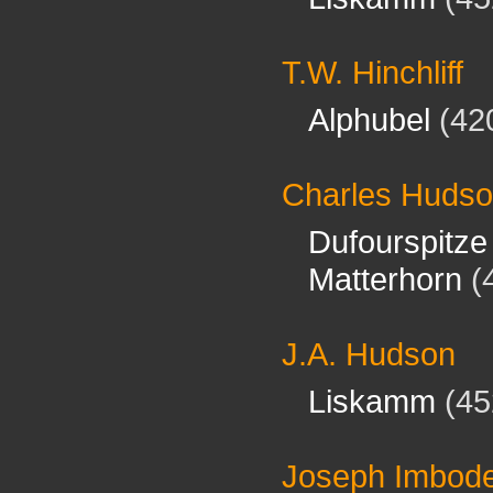
T.W. Hinchliff
Alphubel
(42
Charles Huds
Dufourspitze
Matterhorn
(
J.A. Hudson
Liskamm
(45
Joseph Imbod