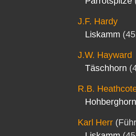
Parrotspitze
J.F. Hardy
Liskamm
(45
J.W. Hayward
Täschhorn
(
R.B. Heathcot
Hohberghor
Karl Herr
(Führ
Liskamm
(45