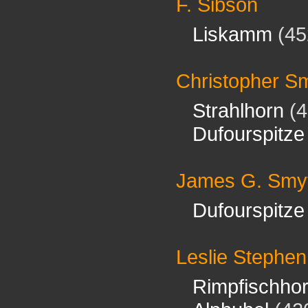
F. Sibson
Liskamm
(45
Christopher S
Strahlhorn
(4
Dufourspitze
James G. Smy
Dufourspitze
Leslie Stephen
Rimpfischho