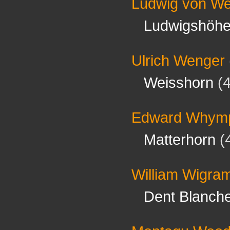
Ludwig von We
Ludwigshöh
Ulrich Wenger
Weisshorn
(4
Edward Whym
Matterhorn
(
William Wigra
Dent Blanch