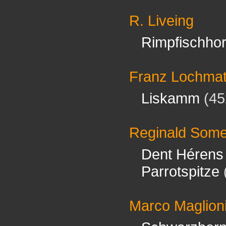
R. Liveing
Rimpfischho
Franz Lochmat
Liskamm
(45
Reginald Some
Dent Hérens
Parrotspitze
Marco Maglioni