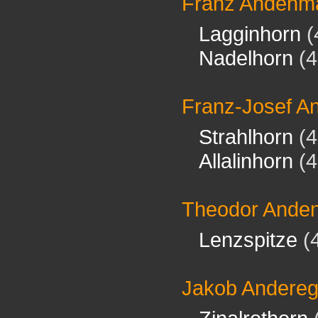
Franz Andenm
Lagginhorn
(
Nadelhorn
(4
Franz-Josef A
Strahlhorn
(4
Allalinhorn
(4
Theodor Ande
Lenzspitze
(
Jakob Andere